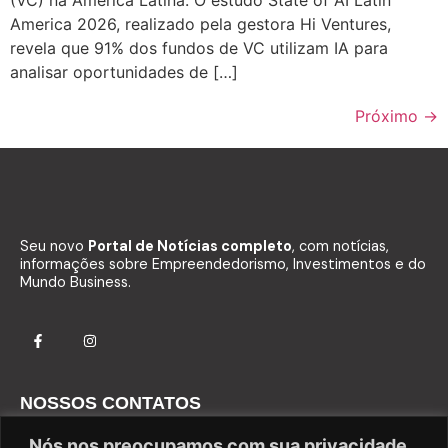
America 2026, realizado pela gestora Hi Ventures,
revela que 91% dos fundos de VC utilizam IA para
analisar oportunidades de […]
Próximo
→
Seu novo
Portal de Notícias completo
, com notícias,
informações sobre Empreendedorismo, Investimentos e do
Mundo Business.
NOSSOS CONTATOS
Fale com o Comercial
Nós nos preocupamos com sua privacidade