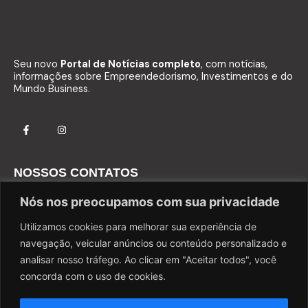
Seu novo
Portal de Notícias completo
, com notícias,
informações sobre Empreendedorismo, Investimentos e do
Mundo Business.
NOSSOS CONTATOS
Fale com o Comercial
Nós nos preocupamos com sua privacidade
Fale com a Redação
Utilizamos cookies para melhorar sua experiência de
navegação, veicular anúncios ou conteúdo personalizado e
falecom@agorabusiness.com.br
analisar nosso tráfego. Ao clicar em "Aceitar todos", você
concorda com o uso de cookies.
©2025-2026 | PORTAL BUSINESS BRASIL
TODOS OS DIREITOS