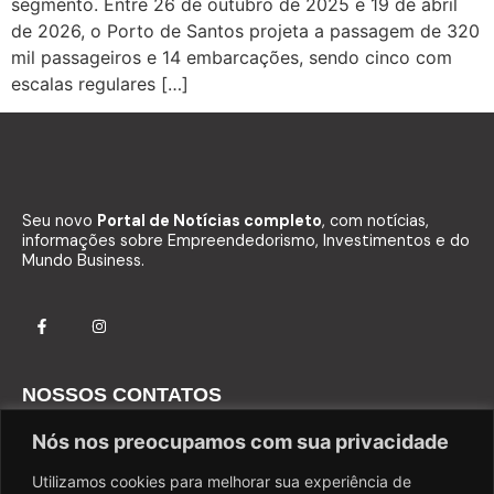
segmento. Entre 26 de outubro de 2025 e 19 de abril
de 2026, o Porto de Santos projeta a passagem de 320
mil passageiros e 14 embarcações, sendo cinco com
escalas regulares […]
Seu novo
Portal de Notícias completo
, com notícias,
informações sobre Empreendedorismo, Investimentos e do
Mundo Business.
NOSSOS CONTATOS
Fale com o Comercial
Nós nos preocupamos com sua privacidade
Fale com a Redação
Utilizamos cookies para melhorar sua experiência de